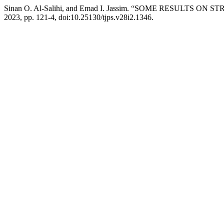
Sinan O. Al-Salihi, and Emad I. Jassim. “SOME RESULTS O
2023, pp. 121-4, doi:10.25130/tjps.v28i2.1346.