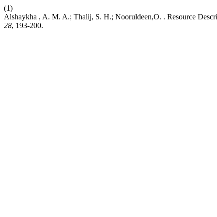
(1)
Alshaykha , A. M. A.; Thalij, S. H.; Nooruldeen,O. . Resource Des
28
, 193-200.