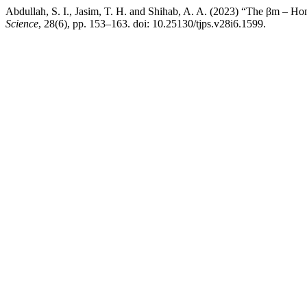
Abdullah, S. I., Jasim, T. H. and Shihab, A. A. (2023) “The βm – 
Science
, 28(6), pp. 153–163. doi: 10.25130/tjps.v28i6.1599.